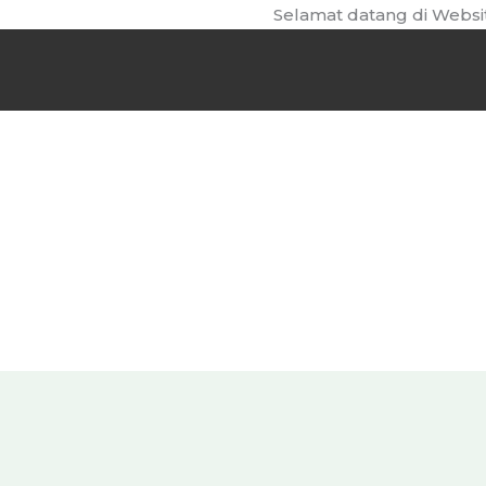
Skip
Selamat datang di Website 
to
content