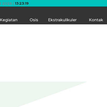
ngit! Bermimpilah setinggi langit. Jika engkau jatuh, eng
t 2026 |
13:23:19
Kegiatan
Osis
Ekstrakulikuler
Kontak