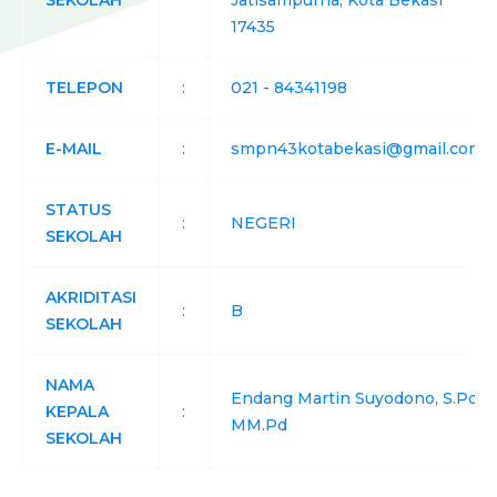
SEKOLAH
Jatisampurna, Kota Bekasi
17435
TELEPON
:
021 - 84341198
E-MAIL
:
smpn43kotabekasi@gmail.com
STATUS
:
NEGERI
SEKOLAH
AKRIDITASI
:
B
SEKOLAH
NAMA
Endang Martin Suyodono, S.Pd,
KEPALA
:
MM.Pd
SEKOLAH