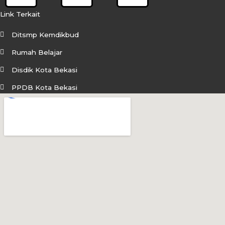
c
s
u
Link Terkait
e
t
t
Ditsmp Kemdikbud
b
a
u
Rumah Belajar
o
g
b
Disdik Kota Bekasi
o
r
e
PPDB Kota Bekasi
k
a
m