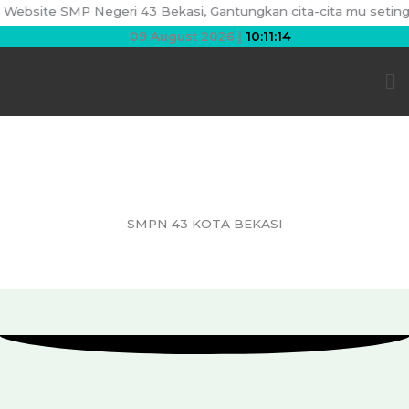
Skip
ebsite SMP Negeri 43 Bekasi, Gantungkan cita-cita mu setinggi la
to
09 August 2026 |
10:11:14
content
Me
SMPN 43 KOTA BEKASI