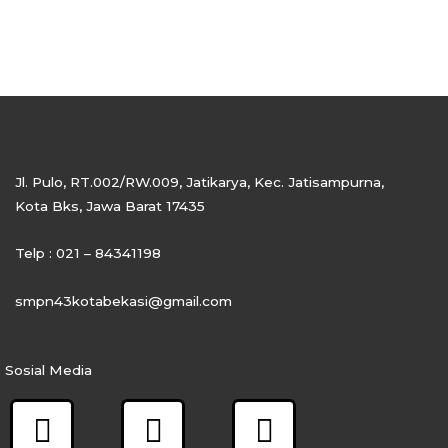
Jl. Pulo, RT.002/RW.009, Jatikarya, Kec. Jatisampurna,
Kota Bks, Jawa Barat 17435
Telp : 021 – 84341198
smpn43kotabekasi@gmail.com
Sosial Media
F
I
Y
a
n
o