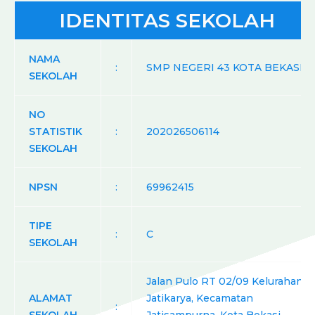
IDENTITAS SEKOLAH
NAMA
:
SMP NEGERI 43 KOTA BEKASI
SEKOLAH
NO
STATISTIK
:
202026506114
SEKOLAH
NPSN
:
69962415
TIPE
:
C
SEKOLAH
Jalan Pulo RT 02/09 Kelurahan
ALAMAT
Jatikarya, Kecamatan
: