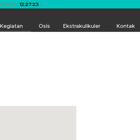
ermimpilah setinggi langit. Jika engkau jatuh, engkau aka
t 2026 |
12:27:23
Kegiatan
Osis
Ekstrakulikuler
Kontak