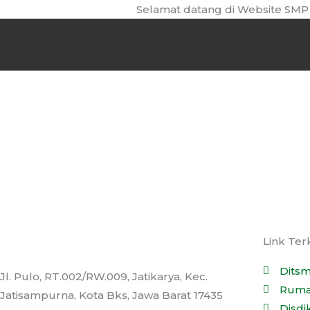
Skip
Selamat datang di Website SMP Neg
to
content
Link Ter
Dits
Jl. Pulo, RT.002/RW.009, Jatikarya, Kec.
Ruma
Jatisampurna, Kota Bks, Jawa Barat 17435
Disdi