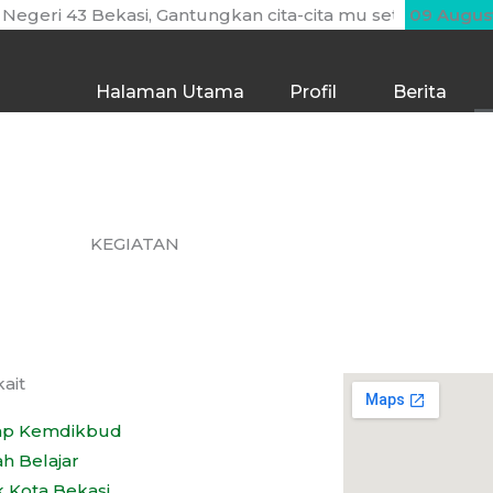
eri 43 Bekasi, Gantungkan cita-cita mu setinggi langit! B
09 Augus
Halaman Utama
Profil
Berita
KEGIATAN
kait
mp Kemdikbud
h Belajar
k Kota Bekasi