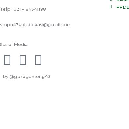
PPDB
Telp : 021 – 84341198
smpn43kotabekasi@gmail.com
Sosial Media
F
I
Y
a
n
o
by @guruganteng43
c
s
u
e
t
t
b
a
u