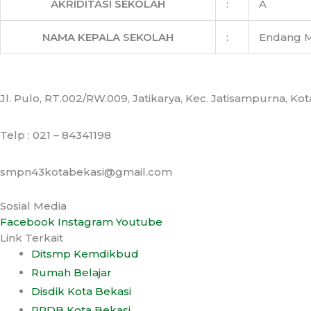
AKRIDITASI SEKOLAH
:
A
NAMA KEPALA SEKOLAH
:
Endang M
Jl. Pulo, RT.002/RW.009, Jatikarya, Kec. Jatisampurna, Ko
Telp : 021 – 84341198
smpn43kotabekasi@gmail.com
Sosial Media
Facebook
Instagram
Youtube
Link Terkait
Ditsmp Kemdikbud
Rumah Belajar
Disdik Kota Bekasi
PPDB Kota Bekasi