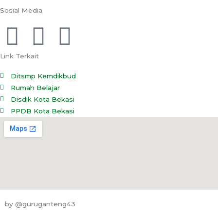
Sosial Media
F
I
Y
a
n
o
Link Terkait
c
s
u
Ditsmp Kemdikbud
Rumah Belajar
e
t
t
Disdik Kota Bekasi
PPDB Kota Bekasi
b
a
u
o
g
b
o
r
e
k
a
by @guruganteng43