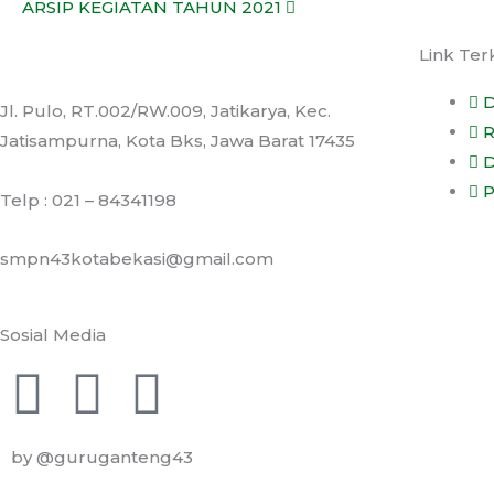
ARSIP KEGIATAN TAHUN 2021
Link Ter
D
Jl. Pulo, RT.002/RW.009, Jatikarya, Kec.
R
Jatisampurna, Kota Bks, Jawa Barat 17435
D
P
Telp : 021 – 84341198
smpn43kotabekasi@gmail.com
Sosial Media
F
I
Y
a
n
o
by @guruganteng43