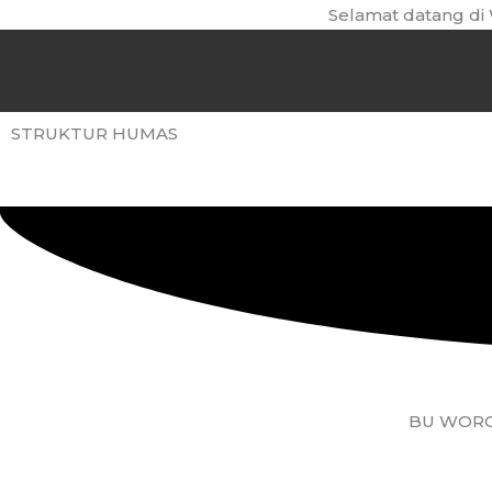
Skip
Selamat datang di We
to
content
STRUKTUR HUMAS
BU WORO,