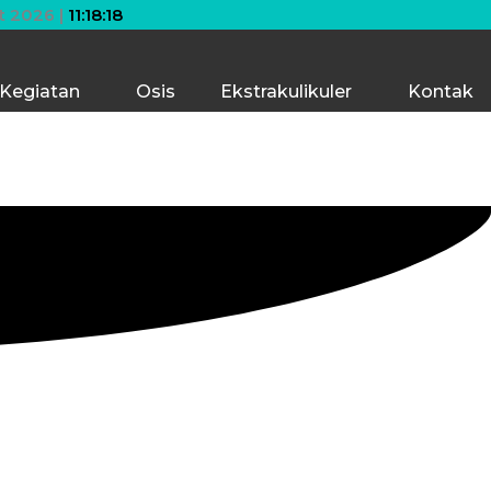
ggi langit! Bermimpilah setinggi langit. Jika engkau jatu
t 2026 |
11:18:18
Kegiatan
Osis
Ekstrakulikuler
Kontak