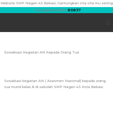
Skip
ebsite SMP Negeri 43 Bekasi, Gantungkan cita-cita mu setinggi l
to
04 August 2026 |
8:08:37
content
Me
Sosialisasi Kegiatan AN Kepada Orang Tua
Sosialsasi kegiatan AN ( Asesmen Nasional) kepada orang
tua murid kelas 8 di sekolah SMP Negeri 43 Kota Bekasi.