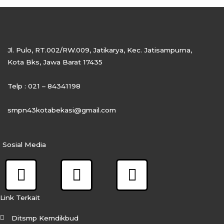
Jl. Pulo, RT.002/RW.009, Jatikarya, Kec. Jatisampurna,
Kota Bks, Jawa Barat 17435
Telp : 021 – 84341198
smpn43kotabekasi@gmail.com
Sosial Media
F
I
Y
a
n
o
c
s
u
Link Terkait
e
t
t
Ditsmp Kemdikbud