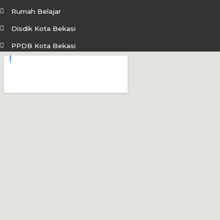
b
a
u
Rumah Belajar
o
g
b
Disdik Kota Bekasi
o
r
e
PPDB Kota Bekasi
k
a
m