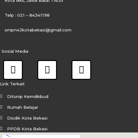
Kota Bks, Jawa Barat 17435
Telp : 021 – 84341198
smpn43kotabekasi@gmail.com
Sosial Media
F
I
Y
a
n
o
c
s
u
Link Terkait
e
t
t
Ditsmp Kemdikbud
b
a
u
Rumah Belajar
o
g
b
Disdik Kota Bekasi
o
r
e
PPDB Kota Bekasi
k
a