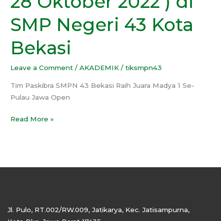
28 Oktober 2022 ) di
28
SMP Negeri 43 Kota
Oktober
2022
Bekasi
)
di
Leave a Comment
/
AKADEMIK
/
tiksmpn43
SMP
Negeri
Tim Paskibra SMPN 43 Bekasi Raih Juara Madya 1 Se-
43
Pulau Jawa Open
Kota
Bekasi
Read More »
Jl. Pulo, RT.002/RW.009, Jatikarya, Kec. Jatisampurna,