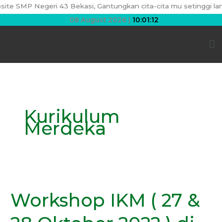
Skip
te SMP Negeri 43 Bekasi, Gantungkan cita-cita mu setinggi langit
to
08 August 2026 |
10:01:12
content
Me
Kurikulum
Merdeka
Workshop
IKM
Workshop IKM ( 27 &
(
27
&