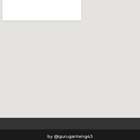
m
by @guruganteng43