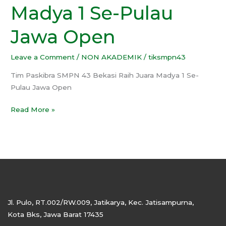
Madya 1 Se-Pulau
Juara
Madya
Jawa Open
1
Se-
Leave a Comment
/
NON AKADEMIK
/
tiksmpn43
Pulau
Jawa
Tim Paskibra SMPN 43 Bekasi Raih Juara Madya 1 Se-
Open
Pulau Jawa Open
Read More »
Jl. Pulo, RT.002/RW.009, Jatikarya, Kec. Jatisampurna,
Kota Bks, Jawa Barat 17435