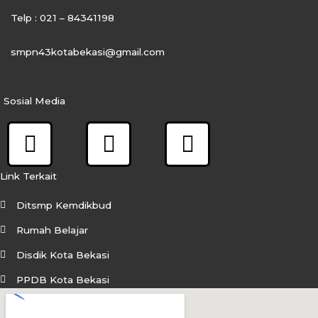
Telp : 021 – 84341198
smpn43kotabekasi@gmail.com
Sosial Media
F
I
Y
a
n
o
c
s
u
Link Terkait
e
t
t
Ditsmp Kemdikbud
b
a
u
Rumah Belajar
o
g
b
Disdik Kota Bekasi
o
r
e
PPDB Kota Bekasi
k
a
m