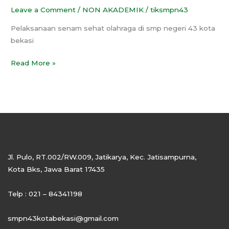
Leave a Comment
/
NON AKADEMIK
/
tiksmpn43
Pelaksanaan senam sehat olahraga di smp negeri 43 kota
bekasi
Read More »
Jl. Pulo, RT.002/RW.009, Jatikarya, Kec. Jatisampurna,
Kota Bks, Jawa Barat 17435
Telp : 021 – 84341198
smpn43kotabekasi@gmail.com