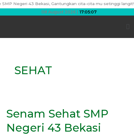
Skip
MP Negeri 43 Bekasi, Gantungkan cita-cita mu setinggi langit! Be
to
08 August 2026 |
17:05:07
content
Me
SEHAT
Senam
Sehat
Senam Sehat SMP
SMP
Negeri
Negeri 43 Bekasi
43
Bekasi