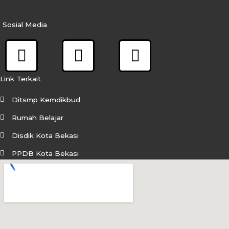
Sosial Media
F
I
Y
a
n
o
c
s
u
Link Terkait
e
t
t
Ditsmp Kemdikbud
b
a
u
Rumah Belajar
o
g
b
Disdik Kota Bekasi
o
r
e
PPDB Kota Bekasi
k
a
m