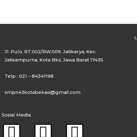
L
Jl. Pulo, RT.002/RW.009, Jatikarya, Kec.
Jatisampurna, Kota Bks, Jawa Barat 17435
Telp : 021 – 84341198
smpn43kotabekasi@gmail.com
Sosial Media
F
I
Y