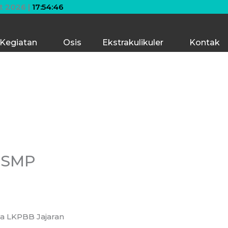
 langit. Jika engkau jatuh, engkau akan jatuh di antara 
t 2026 |
17:54:46
Kegiatan
Osis
Ekstrakulikuler
Kontak
” SMP
a LKPBB Jajaran