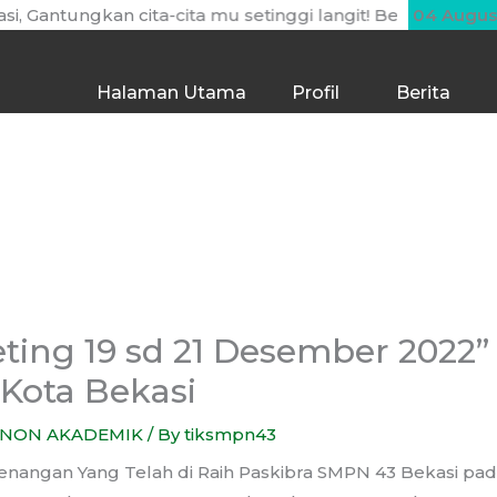
ungkan cita-cita mu setinggi langit! Bermimpilah setinggi
04 Augus
Halaman Utama
Profil
Berita
eting 19 sd 21 Desember 2022
 Kota Bekasi
NON AKADEMIK
/ By
tiksmpn43
nangan Yang Telah di Raih Paskibra SMPN 43 Bekasi pad