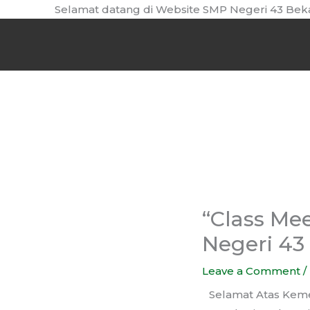
Skip
Selamat datang di Website SMP Negeri 43 Bekasi, Gant
to
content
“Class Me
Negeri 43
Leave a Comment
/
Selamat Atas Keme