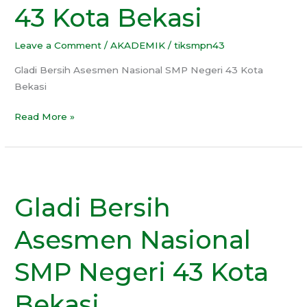
43 Kota Bekasi
Kota
Bekasi
Leave a Comment
/
AKADEMIK
/
tiksmpn43
Gladi Bersih Asesmen Nasional SMP Negeri 43 Kota
Bekasi
Read More »
Gladi
Bersih
Gladi Bersih
Asesmen
Nasional
Asesmen Nasional
SMP
Negeri
SMP Negeri 43 Kota
43
Kota
Bekasi
Bekasi