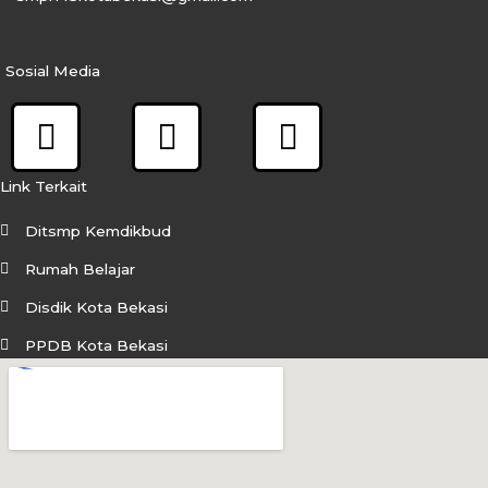
Sosial Media
F
I
Y
a
n
o
c
s
u
Link Terkait
e
t
t
Ditsmp Kemdikbud
b
a
u
Rumah Belajar
o
g
b
Disdik Kota Bekasi
o
r
e
PPDB Kota Bekasi
k
a
m