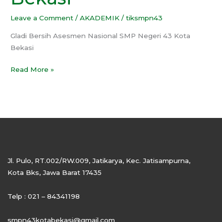
Leave a Comment
/
AKADEMIK
/
tiksmpn43
Gladi Bersih Asesmen Nasional SMP Negeri 43 Kota
Bekasi
Read More »
Jl. Pulo, RT.002/RW.009, Jatikarya, Kec. Jatisampurna,
Kota Bks, Jawa Barat 17435
Telp : 021 – 84341198
smpn43kotabekasi@gmail.com