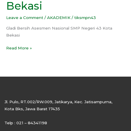
Bekasi
Bekasi
Leave a Comment
/
AKADEMIK
/
tiksmpn43
Gladi Bersih Asesmen Nasional SMP Negeri 43 Kota
Bekasi
Read More »
Jl. Pulo, RT.002/RW.009, Jatikarya, Kec. Jatisampurna,
Kota Bks, Jawa Barat 17435
Telp : 021 – 84341198