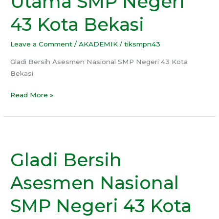
Utama SMP Negeri
43
43 Kota Bekasi
Kota
Bekasi
Leave a Comment
/
AKADEMIK
/
tiksmpn43
Gladi Bersih Asesmen Nasional SMP Negeri 43 Kota
Bekasi
Read More »
Gladi
Bersih
Gladi Bersih
Asesmen
Nasional
Asesmen Nasional
SMP
Negeri
SMP Negeri 43 Kota
43
Kota