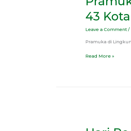
Pramuk
SMP
43 Kota
Negeri
43
Leave a Comment
/
Kota
Bekasi
Pramuka di Lingkun
Read More »
Hari
Peduli
Sampah