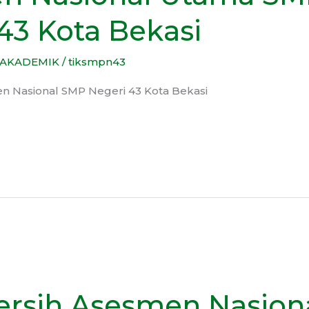
43 Kota Bekasi
AKADEMIK
/
tiksmpn43
en Nasional SMP Negeri 43 Kota Bekasi
Bersih Asesmen Nasion