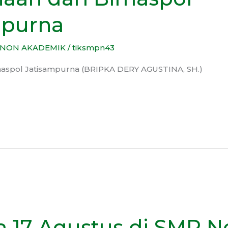
mpurna
NON AKADEMIK
/
tiksmpn43
aspol Jatisampurna (BRIPKA DERY AGUSTINA, SH.)
 17 Agustus di SMP N