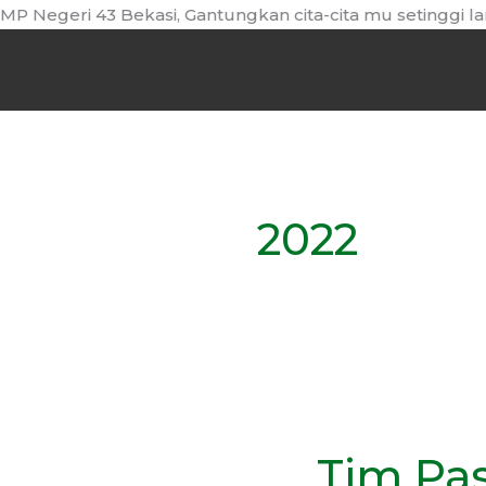
Skip
 43 Bekasi, Gantungkan cita-cita mu setinggi langit! Ber
to
content
2022
Tim
Paskibra
Tim Pas
SMPN