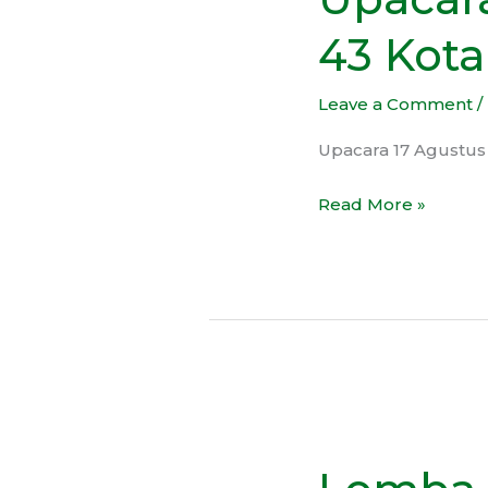
di
43 Kota
SMP
Negeri
Leave a Comment
/
43
Kota
Upacara 17 Agustus
Bekasi
Read More »
Lomba
17
Agustus