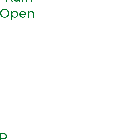
a Open
P