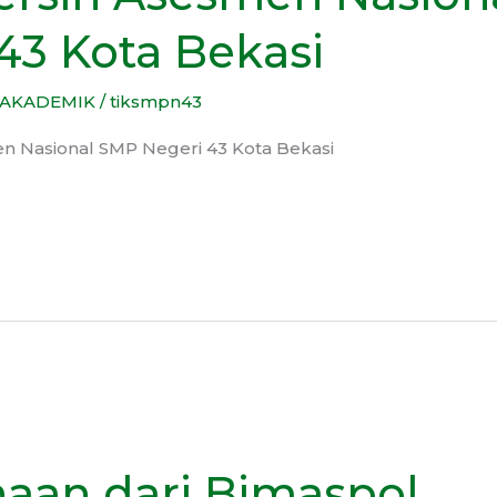
43 Kota Bekasi
AKADEMIK
/
tiksmpn43
en Nasional SMP Negeri 43 Kota Bekasi
aan dari Bimaspol