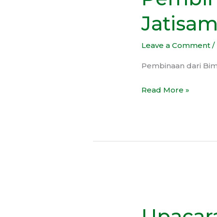
Jatisampurna
Jatisa
Leave a Comment
/
Pembinaan dari Bim
Read More »
Upacara
17
Upacara
Agustus