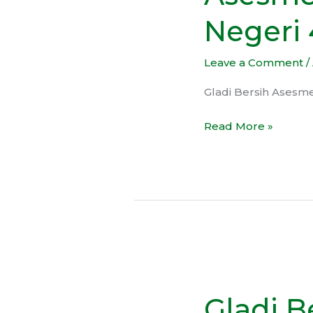
SMP
Negeri 
Negeri
43
Leave a Comment
/
Kota
Bekasi
Gladi Bersih Asesm
Read More »
Gladi
Bersih
Gladi 
Asesmen