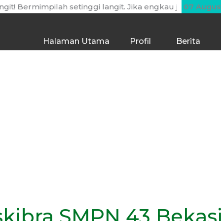
mimpilah setinggi langit. Jika engkau jatuh, engkau akan 
07 Augus
Halaman Utama
Profil
Berita
kibra SMPN 43 Bekasi