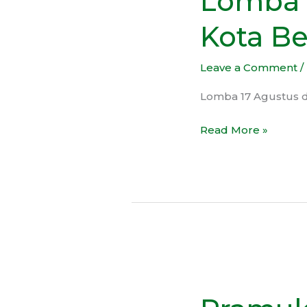
Lomba 
di
Kota Be
SMP
Negeri
Leave a Comment
/
43
Kota
Lomba 17 Agustus d
Bekasi
Read More »
Pramuka
di
Lingkungan