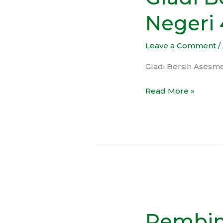
Nasional
Negeri 
SMP
Negeri
Leave a Comment
/
43
Kota
Gladi Bersih Asesm
Bekasi
Read More »
Pembinaan
dari
Pembin
Bimaspol