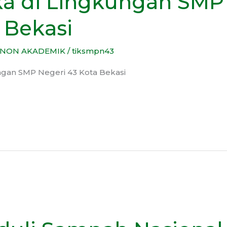
a di Lingkungan SMP
 Bekasi
NON AKADEMIK
/
tiksmpn43
gan SMP Negeri 43 Kota Bekasi