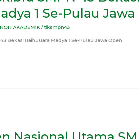
Madya 1 Se-Pulau Jaw
NON AKADEMIK
/
tiksmpn43
43 Bekasi Raih Juara Madya 1 Se-Pulau Jawa Open
n Nasional Utama SM