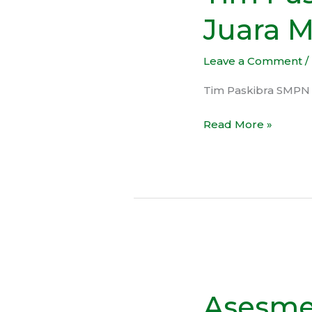
43
Juara 
Bekasi
Raih
Leave a Comment
/
Juara
Madya
Tim Paskibra SMPN 
1
Se-
Read More »
Pulau
Jawa
Open
Asesmen
Nasional
Asesme
Utama