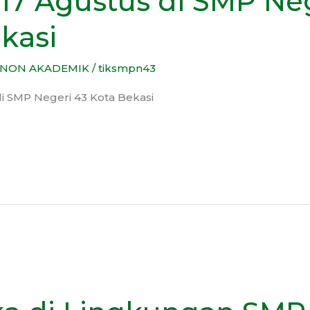
17 Agustus di SMP Neg
kasi
NON AKADEMIK
/
tiksmpn43
i SMP Negeri 43 Kota Bekasi